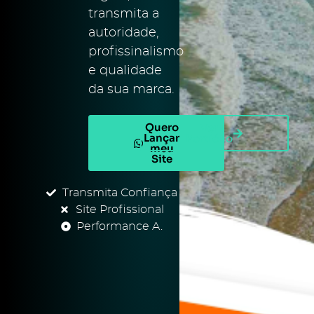
transmita a
autoridade,
profissinalismo
e qualidade
da sua marca.
Quero
Ver
Lançar
Portfólio
meu
Site
Transmita Confiança
Site Profissional
Performance A.