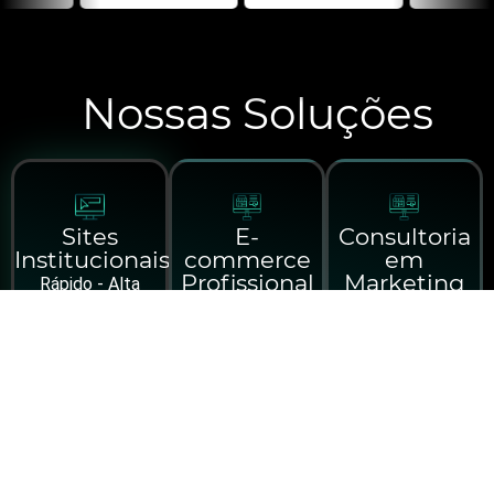
Nossas Soluções
Sites
E-
Consultoria
Institucionais
commerce
em
Profissional
Marketing
Rápido - Alta
Alta Conversão
Tráfego Pago
Performance
Integrações
Estratégias
Personalizado e
Nativas
Digitais
Exclusivo
Feito para
Análises
Otimizados para
Resultados
Técnicas
SEO Google
Rápido - Alta
Personalizado e
Design
Performance
Exclusivo
Profissional -